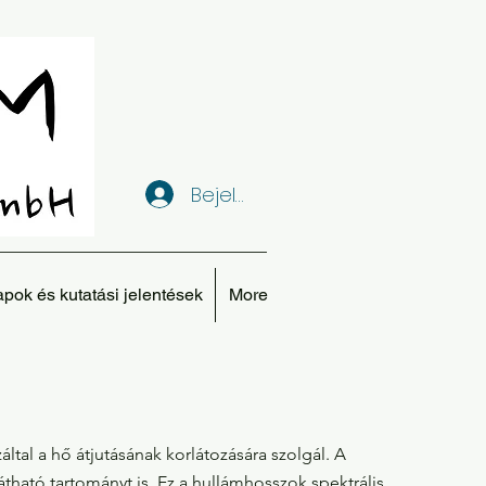
Bejelentkezés
apok és kutatási jelentések
More
tal a hő átjutásának korlátozására szolgál. A
ható tartományt is. Ez a hullámhosszok spektrális