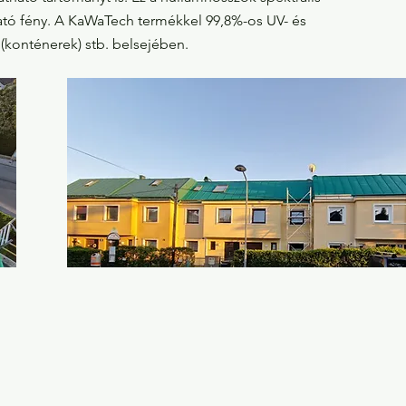
tható fény. A KaWaTech termékkel 99,8%-os UV- és
 (konténerek) stb. belsejében.