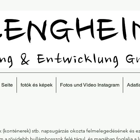
 Seite
fotók és képek
Fotos und Video Instagram
Adatl
 (konténerek) stb. napsugárzás okozta felmelegedésének és ezál
 rövidebb hullámhosszok felé tágul, és magában foglalja a lát