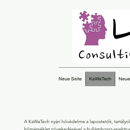
Neue Seite
KaWaTech
Neue
A KaWaTech nyári hővédelme a lapostetők, tartályok
hőmérséklet növekedésével a hullámhossz-spektrum a