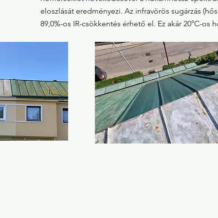
eloszlását eredményezi. Az infravörös sugárzás (hős
89,0%-os IR-csökkentés érhető el. Ez akár 20°C-os h