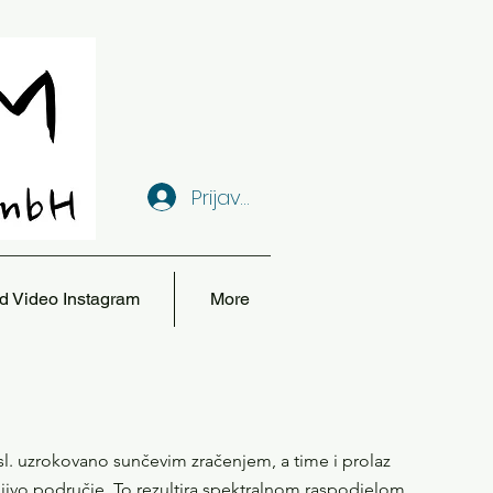
Prijava
d Video Instagram
More
i sl. uzrokovano sunčevim zračenjem, a time i prolaz
dljivo područje. To rezultira spektralnom raspodjelom