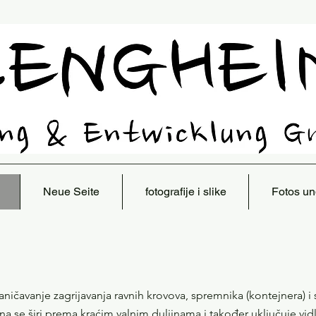
Neue Seite
fotografije i slike
Fotos un
raničavanje zagrijavanja ravnih krovova, spremnika (kontejnera) 
ina se širi prema kraćim valnim duljinama i također uključuje vi