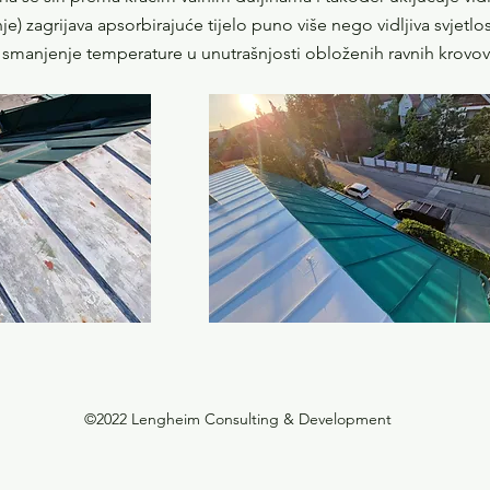
enje) zagrijava apsorbirajuće tijelo puno više nego vidljiva svj
 smanjenje temperature u unutrašnjosti obloženih ravnih krovova
©2022 Lengheim Consulting & Development