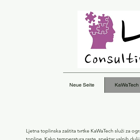
Neue Seite
KaWaTech
Ljetna toplinska zaštita tvrtke KaWaTech služi za og
topline. Kako temperatura raste, spektar valnih dulj