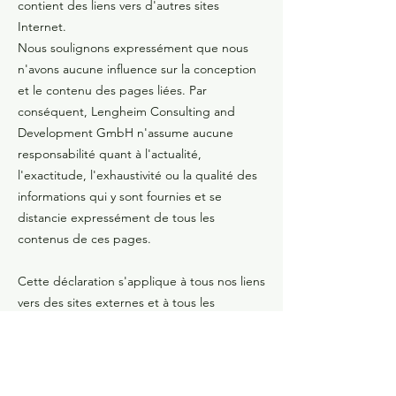
contient des liens vers d'autres sites
Internet.
Nous soulignons expressément que nous
n'avons aucune influence sur la conception
et le contenu des pages liées. Par
conséquent, Lengheim Consulting and
Development GmbH n'assume aucune
responsabilité quant à l'actualité,
l'exactitude, l'exhaustivité ou la qualité des
informations qui y sont fournies et se
distancie expressément de tous les
contenus de ces pages.
Cette déclaration s'applique à tous nos liens
vers des sites externes et à tous les
contenus de ces sites vers lesquels mènent
ces liens.
Obligation d'information selon §5 E-
Commerce Act, §14 Corporate Code ou §63