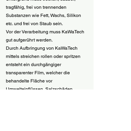
tragfähig, frei von trennenden
Substanzen wie Fett, Wachs, Silikon
etc. und frei von Staub sein.
Vor der Verarbeitung muss KaWaTech
gut aufgerührt werden.
Durch Aufbringung von KaWaTech
mittels streichen rollen oder spritzen
entsteht ein durchgängiger
transparenter Film, welcher die
behandelte Fläche vor
Umwelteinflüssen, Salzschäden,
Veralgung und Verschmutzungen
schützt.
Verbrauch:
Fassade je nach Körnung ca. 6 m² pro